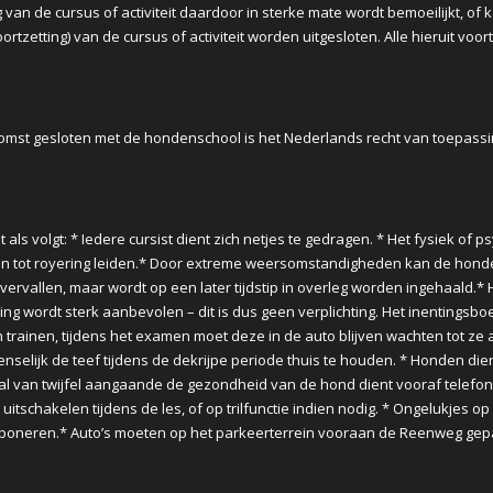
 van de cursus of activiteit daardoor in sterke mate wordt bemoeilijkt, of
rtzetting) van de cursus of activiteit worden uitgesloten. Alle hieruit vo
nkomst gesloten met de hondenschool is het Nederlands recht van toepassi
dt als volgt: * Iedere cursist dient zich netjes te gedragen. * Het fysiek o
kan tot royering leiden.* Door extreme weersomstandigheden kan de honde
 vervallen, maar wordt op een later tijdstip in overleg worden ingehaald.*
ting wordt sterk aanbevolen – dit is dus geen verplichting. Het inentingsbo
ainen, tijdens het examen moet deze in de auto blijven wachten tot ze a
enselijk de teef tijdens de dekrijpe periode thuis te houden. * Honden dienen
val van twijfel aangaande de gezondheid van de hond dient vooraf telefoni
t uitschakelen tijdens de les, of op trilfunctie indien nodig. * Ongelukjes o
oneren.* Auto’s moeten op het parkeerterrein vooraan de Reenweg gepar