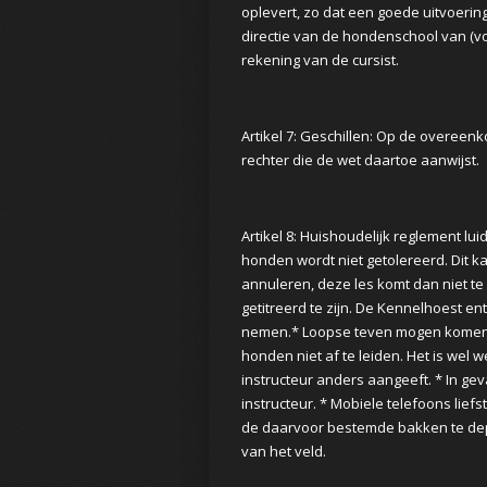
oplevert, zo dat een goede uitvoering
directie van de hondenschool van (voo
rekening van de cursist.
Artikel 7: Geschillen: Op de overee
rechter die de wet daartoe aanwijst.
Artikel 8: Huishoudelijk reglement lui
honden wordt niet getolereerd. Dit 
annuleren, deze les komt dan niet te
getitreerd te zijn. De Kennelhoest en
nemen.* Loopse teven mogen komen tr
honden niet af te leiden. Het is wel w
instructeur anders aangeeft. * In ge
instructeur. * Mobiele telefoons liefs
de daarvoor bestemde bakken te dep
van het veld.