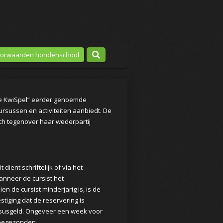
oorwaarden hondenschool
ce KwiSpel” eerder genoemde
rsussen en activiteiten aanbiedt. De
ch tegenover haar wederpartij
dient schriftelijk of via het
nneer de cursist het
en de cursist minderjarig is, is de
stiging dat de reservering is
cursusgeld. Ongeveer een week voor
toegezonden.