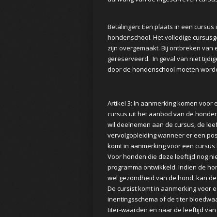
Betalingen: Een plaats in een cursus 
hondenschool. Het volledige cursusge
zijn overgemaakt. Bij ontbreken van e
gereserveerd. In geval van niet tijd
door de hondenschool moeten worden
Artikel 3: In aanmerking komen voor
cursus uit het aanbod van de honde
wil deelnemen aan de cursus, de lee
vervolgopleiding wanneer er een pos
komt in aanmerking voor een cursu
Voor honden die deze leeftijd nog n
programma ontwikkeld. Indien de ho
wel gezondheid van de hond, kan de 
De cursist komt in aanmerking voor 
inentingsschema of de titer bloedw
titer-waarden en naar de leeftijd va