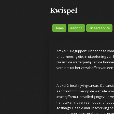
Ga
Kwispel
direct
naar
de
hoofdinhoud
Home
Aanbod
Uitlaatservice
Artikel 1: Begrippen: Onder deze v
onderneming die, in uitoefening van 
cursist: de wederpartij van de hond
verbindt tot het verschaffen van een
Artikel 2: Inschrijving cursus: De cur
aanmeldformulier op de website www
inschrijfformulier volledig ingevuld v
handtekening van een ouder of voogd v
geslaagd. Deze e-mail-inschrijving be
aanvang van de ingeschreven cursus 