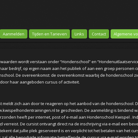
Aanmelden
Tijden en Tarieven
Links
Contact
Algemene v
oorwaarden wordt verstaan onder “Hondenschool” en “Hondenuitlaatservi
haar bedrijf, op eigen naam aan het publiek of aan een groep personen cu
enschool. De overeenkomst: de overeenkomst waarbij de hondenschool zi
 door haar aangeboden cursus of activiteit.
sist meldt zich aan door te reageren op het aanbod van de hondenschool. Dit 
.kwispelhondentrainingen.nl te geschieden. De aanmelding is bindend wa
erzonden heeft per internet, post of e-mail aan Hondenschool Kwispel . Indi
erreist. De cursist ontvangt direct na de inschrijving via e-mail een beve
tekent dat jullie plek geserveerd is en verplicht tot het betalen van het 
zal alle benodigde informatie betreffende de cursus via e-mail worden 