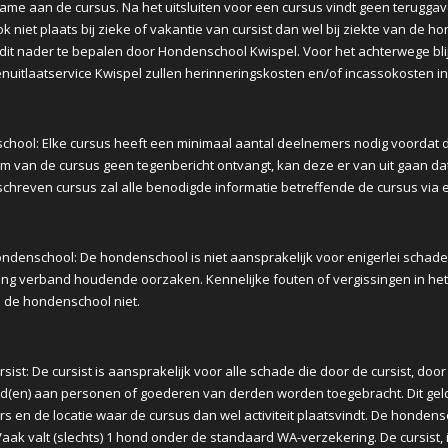
name aan de cursus. Na het uitsluiten voor een cursus vindt geen teruggav
ok niet plaats bij zieke of vakantie van cursist dan wel bij ziekte van de
 dit nader te bepalen door Hondenschool Kwispel. Voor het achterwege bli
itlaatservice Kwispel zullen herinneringskosten en/of incassokosten i
school: Elke cursus heeft een minimaal aantal deelnemers nodig voordat d
m van de cursus geen tegenbericht ontvangt, kan deze er van uit gaan da
hreven cursus zal alle benodigde informatie betreffende de cursus via
hondenschool: De hondenschool is niet aansprakelijk voor enigerlei schade
ening verband houdende oorzaken. Kennelijke fouten of vergissingen in 
n de hondenschool niet.
ursist: De cursist is aansprakelijk voor alle schade die door de cursist, d
d(en) aan personen of goederen van derden worden toegebracht. Dit gel
rs en de locatie waar de cursus dan wel activiteit plaatsvindt. De honden
aak valt (slechts) 1 hond onder de standaard WA-verzekering. De cursist, i