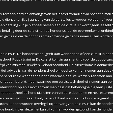
is gereserveerd na ontvangst van het inschrijfformulier via post of e-mail
ld dient uiterlijk bij aanvang van de eerste les te worden voldaan of vo
en betaling kun je niet deel nemen aan de cursus. Er wordt geen lesgeld ter
ige betaling door de cursist kan de hondenschool de overeenkomst ontbinde
 gemaakt om de door haar toekomende gelden te innen zullen worden ve
 een cursus: De hondenschool geeft aan wanneer en of een cursist in a
nschool. Puppy training: De cursist komt in aanmerking voor de puppy-
ftijd van minimaal 8 weken Gehoorzaamheid: De cursist komt in aanmerkin
itief advies is van de hondenschool om deel te kunnen nemen aan deze c
s behendigheid wanneer de hond waarmee deel wil worden genomen aan 
iet hebben bereikt, maar waarmee een cursist toch deel wil nemen aan beh
ndenschool op enig moment van mening is dat behendigheid egeen juiste 
hondenschool de hond uitsluiten van verdere deelname en het resterende
een cursus gehoorzaamheid, behendigheid wanneer de hond is ingeënt vol
aardes kunnen worden overlegd. Bij aanvang van de cursus kan de honden
n de hond. Indien deze niet kan of kunnen worden getoond, kan de hondens