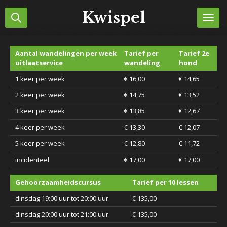
Ga
Kwispel
direct
naar
de
Aantal wandelingen per week
Tarief per
Tarief 2e
hoofdinhoud
uitlaatservice
wandeling
hond
1 keer per week
€ 16,00
€ 14,65
2 keer per week
€ 14,75
€ 13,52
3 keer per week
€ 13,85
€ 12,67
4 keer per week
€ 13,30
€ 12,07
5 keer per week
€ 12,80
€ 11,72
incidenteel
€ 17,00
€ 17,00
Gehoorzaamheidscursus
Tarief per 10 lessen
dinsdag 19:00 uur tot 20:00 uur
€ 135,00
dinsdag 20:00 uur tot 21:00 uur
€ 135,00