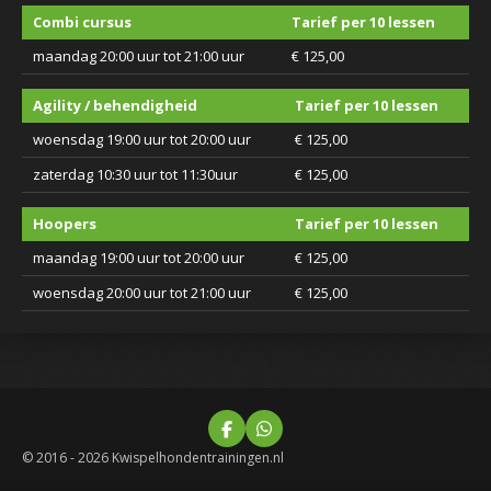
Combi cursus
Tarief per 10 lessen
maandag 20:00 uur tot 21:00 uur
€ 125,00
Agility / behendigheid
Tarief per 10 lessen
woensdag 19:00 uur tot 20:00 uur
€ 125,00
zaterdag 10:30 uur tot 11:30uur
€ 125,00
Hoopers
Tarief per 10 lessen
maandag 19:00 uur tot 20:00 uur
€ 125,00
woensdag 20:00 uur tot 21:00 uur
€ 125,00
F
W
a
h
© 2016 - 2026 Kwispelhondentrainingen.nl
c
a
e
t