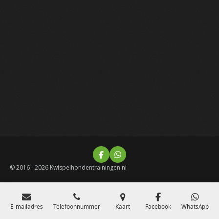
F
W
a
h
© 2016 - 2026 Kwispelhondentrainingen.nl
c
a
e
t
b
s
o
A
o
p
E-mailadres
Telefoonnummer
Kaart
Facebook
WhatsApp
k
p